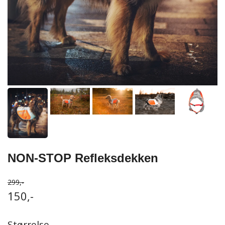
NON-STOP Refleksdekken
299,-
150,-
Størrelse