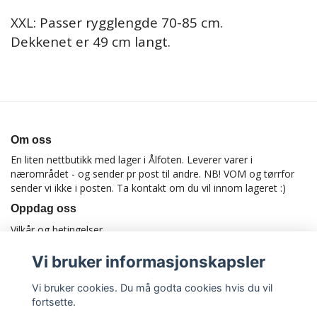
XXL: Passer rygglengde 70-85 cm.
Dekkenet er 49 cm langt.
Om oss
En liten nettbutikk med lager i Ålfoten. Leverer varer i
nærområdet - og sender pr post til andre. NB! VOM og tørrfor
sender vi ikke i posten. Ta kontakt om du vil innom lageret :)
Oppdag oss
Vilkår og betingelser
Vi bruker informasjonskapsler
Vi bruker cookies. Du må godta cookies hvis du vil
fortsette.