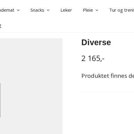
ndemat
Snacks
Leker
Pleie
Tur og tre
g
Diverse
2 165,-
Produktet finnes des