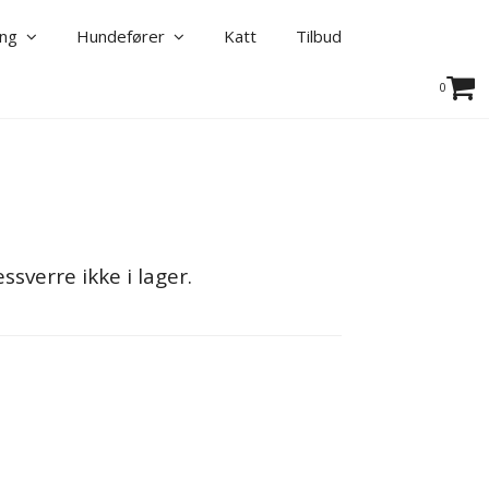
ning
Hundefører
Katt
Tilbud
0
sverre ikke i lager.