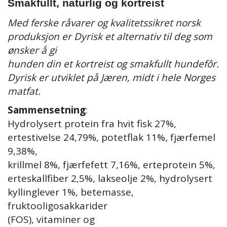
Smakfullt, naturlig og kortreist
Med ferske råvarer og kvalitetssikret norsk
produksjon er Dyrisk et alternativ til deg som
ønsker å gi
hunden din et kortreist og smakfullt hundefôr.
Dyrisk er utviklet på Jæren, midt i hele Norges
matfat.
Sammensetning
:
Hydrolysert protein fra hvit fisk 27%,
ertestivelse 24,79%, potetflak 11%, fjærfemel
9,38%,
krillmel 8%, fjærfefett 7,16%, erteprotein 5%,
erteskallfiber 2,5%, lakseolje 2%, hydrolysert
kyllinglever 1%, betemasse,
fruktooligosakkarider
(FOS), vitaminer og