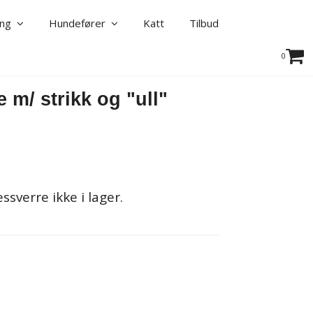
ning
Hundefører
Katt
Tilbud
0
 m/ strikk og "ull"
sverre ikke i lager.