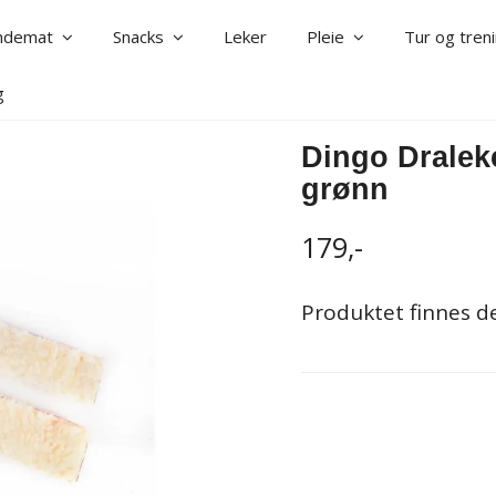
ndemat
Snacks
Leker
Pleie
Tur og tre
g
Dingo Draleke
grønn
179,-
Produktet finnes des