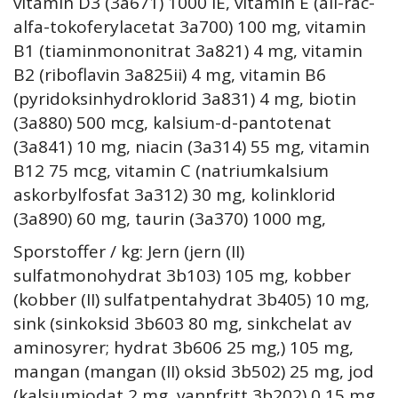
vitamin D3 (3a671) 1000 IE, vitamin E (all-rac-
alfa-tokoferylacetat 3a700) 100 mg, vitamin
B1 (tiaminmononitrat 3a821) 4 mg, vitamin
B2 (riboflavin 3a825ii) 4 mg, vitamin B6
(pyridoksinhydroklorid 3a831) 4 mg, biotin
(3a880) 500 mcg, kalsium-d-pantotenat
(3a841) 10 mg, niacin (3a314) 55 mg, vitamin
B12 75 mcg, vitamin C (natriumkalsium
askorbylfosfat 3a312) 30 mg, kolinklorid
(3a890) 60 mg, taurin (3a370) 1000 mg,
Sporstoffer / kg: Jern (jern (II)
sulfatmonohydrat 3b103) 105 mg, kobber
(kobber (II) sulfatpentahydrat 3b405) 10 mg,
sink (sinkoksid 3b603 80 mg, sinkchelat av
aminosyrer; hydrat 3b606 25 mg,) 105 mg,
mangan (mangan (II) oksid 3b502) 25 mg, jod
(kalsiumjodat 2 mg, vannfritt 3b202) 0,15 mg ,