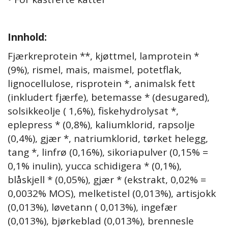
Innhold:
Fjærkreprotein **, kjøttmel, lamprotein *
(9%), rismel, mais, maismel, potetflak,
lignocellulose, risprotein *, animalsk fett
(inkludert fjærfe), betemasse * (desugared),
solsikkeolje ( 1,6%), fiskehydrolysat *,
eplepress * (0,8%), kaliumklorid, rapsolje
(0,4%), gjær *, natriumklorid, tørket helegg,
tang *, linfrø (0,16%), sikoriapulver (0,15% =
0,1% inulin), yucca schidigera * (0,1%),
blåskjell * (0,05%), gjær * (ekstrakt, 0,02% =
0,0032% MOS), melketistel (0,013%), artisjokk
(0,013%), løvetann ( 0,013%), ingefær
(0,013%), bjørkeblad (0,013%), brennesle