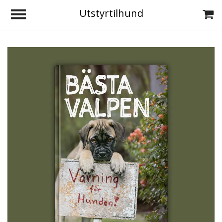
Utstyrtilhund